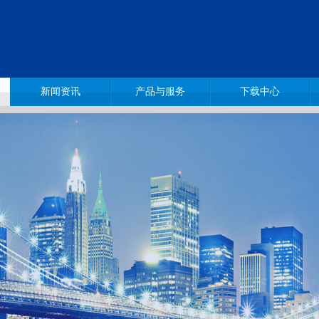
新闻资讯
产品与服务
下载中心